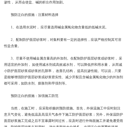
渗性， 从而会使盐、碱的析出作用加剧。
预防泛白的措施：注重材料选择
1、在选用水泥时， 应尽量选用碱金属氧化物含量低的低碱水泥。
2、配制防护面层砂浆时，对集料要有一定的选择性，应该严格控制其可溶
性盐含量。
3、尽量不使用碱金属含量高的外加剂。在配制防护面层砂浆或砂浆时， 采
用适宜的外加剂， 如使用减水剂或高效减水剂， 可以降低拌和用水量， 从而减
小防护面层砂浆或砂浆的孔隙率， 改善孔结构， 提高抗渗性能。可以说，只要
是能够增强防护面层砂浆或砂浆密实性、减少开裂且含碱金属氧化物少的外加剂
都可采用，如防水剂、膨胀剂和早强剂等。
预防泛白的措施：加强施工防范
当然，在施工时， 应采取积极的预防措施。首先，外保温施工中应时刻注
意天气变化，避免低温及高湿天气条件下施工防护面层砂浆；另外，外保温防护
面层砂浆施工完成之后不宜暴露时间过长，应及时进行外饰面施工并避免遭受雨
淋。防护面层砂浆在初凝时， 渗出表面的水分越多， 出现泛白的严重性就越