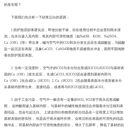
的发生呢？
下面我们先分析一下砂浆泛白的原因：
1.防护面层砂浆硬化后，即使比较干燥，但在使用过程中总会受到雨水浸
泡，当水分渗入其内部，将其内部可溶性物质（如NaOH、KOH、Na2SO4、
Ca（OH）2等）带出来，碱与空气中的CO2和水分发生反应生成碳酸盐，与硫酸
盐一起沉淀在表面，且象CaCO3、CaSO4等物质不易被雨水冲走，因而牢固地附
着在防护面层表面。
2. 当有一定湿度时， 空气中的CO2与水分结合形成H2CO3,H2CO3与基材表
面的Ca（OH）2发生反应， 生成CaCO3; H2CO3还会渗透到基材内部与
Ca（OH）2化合成Ca（HCO3）2, Ca（HCO3）2也会随着表面水分蒸发被水分
从基材内部带出来， 直接结晶， 或者再与H2CO3反应生成CaCO3。
3. 由于工业污染， 空气中一般含有一定量的SO2, SO2溶于雨水后形成酸
雨， 这种酸雨渗入基材内部， 与基材中的碱性物质相结合并随着水分迁移到表
面结晶， 也会引起泛白。 上述这些白色物质的析出结晶在一定程度上可以增加
基材表面的密实性， 但是由于雨水循环作用， 会将沉积在表面的可溶性的结晶
物冲走， 而基材内部由于可溶性物质的溶出， 增大了孔隙率， 降低了基材的抗