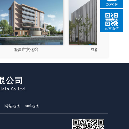
QQ客服
官方微信
成都郫县影视硅谷
新都
网站地图
xml地图