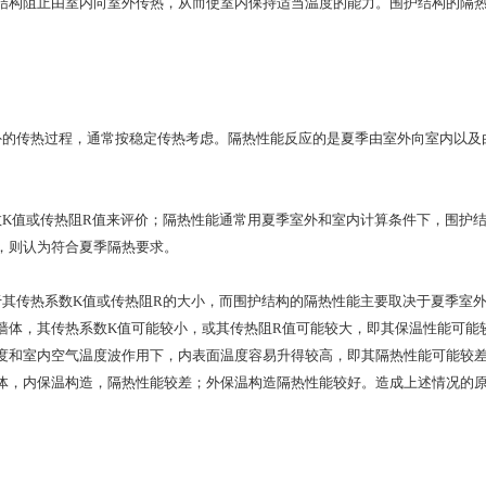
结构阻止由室内向室外传热，从而使室内保持适当温度的能力。围护结构的隔
传热过程，通常按稳定传热考虑。隔热性能反应的是夏季由室外向室内以及由
值或传热阻R值来评价；隔热性能通常用夏季室外和室内计算条件下，围护结
，则认为符合夏季隔热要求。
传热系数K值或传热阻R的大小，而围护结构的隔热性能主要取决于夏季室外
墙体，其传热系数K值可能较小，或其传热阻R值可能较大，即其保温性能可能
度和室内空气温度波作用下，内表面温度容易升得较高，即其隔热性能可能较
体，内保温构造，隔热性能较差；外保温构造隔热性能较好。造成上述情况的