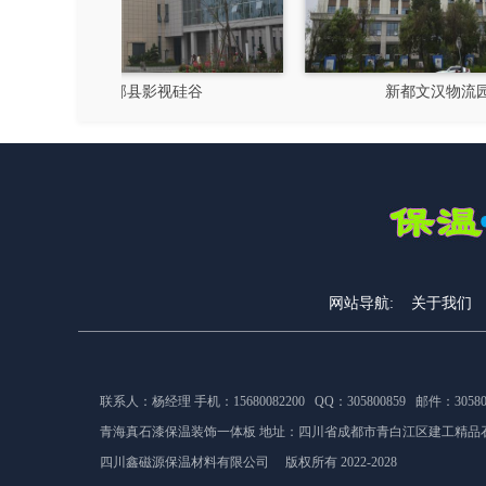
硅谷
新都文汉物流园区
网站导航:
关于我们
联系人：杨经理 手机：15680082200 QQ：305800859 邮件：305800
青海真石漆保温装饰一体板 地址：
四川省成都市青白江区建工精品石
四川鑫磁源保温材料有限公司 版权所有 2022-2028