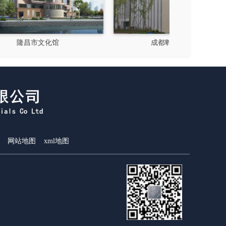
成都郫县影视硅谷
新都
网站地图
xml地图