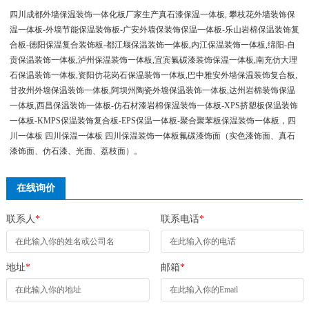
四川成都外墙保温装饰一体化板厂家生产真石漆保温一体板, 攀枝花外墙装饰保
温一体板-外墙节能保温装饰板-广安外墙保装饰保温一体板-乐山岩棉保温装饰复
合板-德阳保温复合装饰板-都江堰保温装饰一体板,内江保温装饰一体板,绵阳-自
贡保温装饰一体板,泸州保温装饰一体板,宜宾氟碳漆装饰保温一体板,南充仿大理
石保温装饰一体板,资阳仿花岗石保温装饰一体板,巴中雅安外墙保温装饰复合板,
甘孜州外墙保温装饰一体板,阿坝州陶瓷外墙保温装饰一体板,达州岩棉装饰保温
一体板,西昌保温装饰一体板-仿石材漆岩棉保温装饰一体板-XPS挤塑板保温装饰
一体板-KMPS保温装饰复合板-EPS保温一体板-聚合聚苯板保温装饰一体板，四
川一体板 四川保温一体板 四川保温装饰一体板氟碳漆饰面（实色漆饰面、真石
漆饰面、仿石漆、光面、荔枝面）。
在线询价
联系人
*
联系电话
*
地址
*
邮箱
*