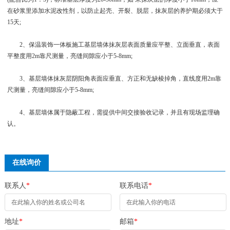
在砂浆里添加水泥改性剂，以防止起壳、开裂、脱层，抹灰层的养护期必须大于
15天;
2、保温装饰一体板施工基层墙体抹灰层表面质量应平整、立面垂直，表面
平整度用2m靠尺测量，亮缝间隙应小于5-8mm;
3、基层墙体抹灰层阴阳角表面应垂直、方正和无缺棱掉角，直线度用2m靠
尺测量，亮缝间隙应小于5-8mm;
4、基层墙体属于隐蔽工程，需提供中间交接验收记录，并且有现场监理确
认。
在线询价
联系人
*
联系电话
*
地址
*
邮箱
*