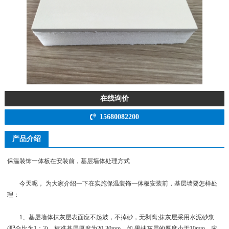
在线询价
15680082200
产品介绍
保温装饰一体板在安装前，基层墙体处理方式
今天呢， 为大家介绍一下在实施保温装饰一体板安装前，基层墙要怎样处
理：
1、基层墙体抹灰层表面应不起鼓，不掉砂，无剥离;抹灰层采用水泥砂浆
(配合比为1：3)，标准基层厚度为20-30mm，如 果抹灰层的厚度小于10mm，应